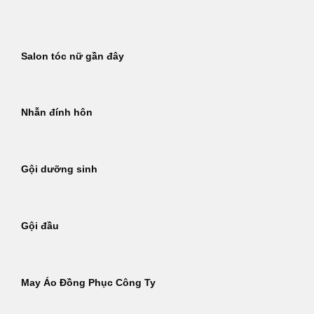
Bỏ
qua
nội
Salon tóc nữ gần đây
dung
Nhẫn đính hôn
Gội dưỡng sinh
Gội đầu
May Áo Đồng Phục Công Ty