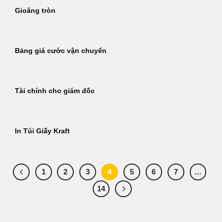
Gioăng tròn
Bảng giá cước vận chuyển
Tài chính cho giám đốc
In Túi Giấy Kraft
1
2
3
4
5
6
7
…
14